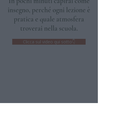
In pochi minuti capirai come
insegno, perché ogni lezione è
pratica e quale atmosfera
troverai nella scuola.
Clicca sul video qui sotto👇
Comincia subito il tuo PerCorso