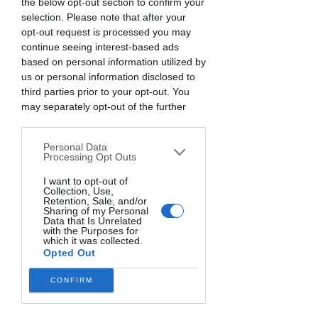
the below opt-out section to confirm your
selection. Please note that after your
opt-out request is processed you may
continue seeing interest-based ads
based on personal information utilized by
us or personal information disclosed to
third parties prior to your opt-out. You
may separately opt-out of the further
disclosure of your personal information
by third parties on the IAB’s list of
Personal Data
downstream participants. This
Processing Opt Outs
information may also be disclosed by us
to third parties on the
I want to opt-out of
IAB’s List of
Collection, Use,
Downstream Participants
that may
Retention, Sale, and/or
further disclose it to other third parties.
Sharing of my Personal
Data that Is Unrelated
with the Purposes for
which it was collected.
Opted Out
CONFIRM