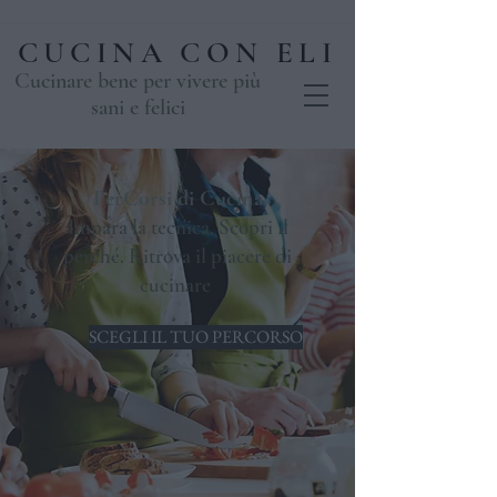
CUCINA CON ELI
Cucinare bene per vivere più
sani e felici
PerCorsi di Cucina
Impara la tecnica. Scopri il
perché. Ritrova il piacere di
cucinare
SCEGLI IL TUO PERCORSO