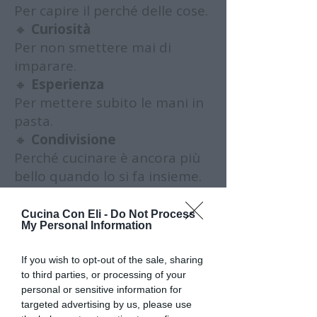
Per capire il perché delle cose.
🔸
Curiosità
Per non smettere mai di
imparare.
🔸
Esperienza
Per mettere subito le mani in
pasta.
🔸
Condivisione
Perché cucinare è ancora più
bello quando lo si fa insieme.
Cucina Con Eli -
Do Not Process
Qui non impari una ricetta. Impari a
My Personal Information
cucinare.
If you wish to opt-out of the sale, sharing
to third parties, or processing of your
personal or sensitive information for
targeted advertising by us, please use