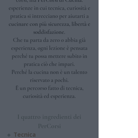
esperienze in cui tecnica, curiosità e
pratica si intrecciano per aiutarti a
cucinare con più sicurezza, libertà e
soddisfazione
.
Che tu parta da zero o abbia già
esperienza, ogni lezione è pensata
perché tu possa mettere subito in
pratica ciò che impari.
Perché la cucina non è un talento
riservato a pochi.
È un percorso fatto di tecnica,
curiosità ed esperienza.
I quattro ingredienti dei
PerCorsi
🔸
Tecnica