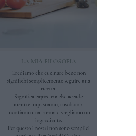
LA MIA FILOSOFIA
Crediamo che
cucinare bene
non
significhi semplicemente seguire una
ricetta.
Significa
capire ciò che accade
mentre impastiamo, rosoliamo,
montiamo una crema o scegliamo un
ingrediente.
Per questo i nostri non sono semplici
corsi, ma
PerCorsi di Cucina
: