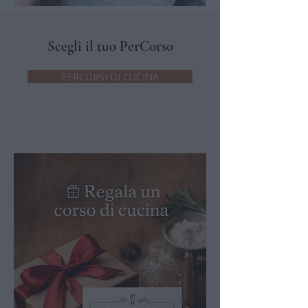
Scegli il tuo
PerCorso
PERCORSI DI CUCINA