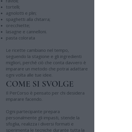
ravioli;
tortelli;
agnolotti e plin;
spaghetti alla chitarra;
orecchiette;
lasagne e cannelloni.
pasta colorata
Le ricette cambiano nel tempo,
seguendo la stagione e gli ingredienti
migliori, perché ciò che conta davvero è
imparare un metodo che potrai adattare
ogni volta alle tue idee.
COME SI SVOLGE
Il PerCorso è pensato per chi desidera
imparare facendo.
Ogni partecipante prepara
personalmente gli impasti, stende la
sfoglia, realizza i diversi formati e
sperimenta le tecniche durante tutta la