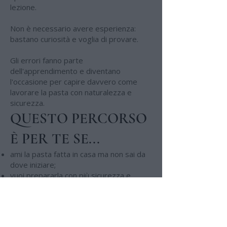
lezione.
Non è necessario avere esperienza:
bastano curiosità e voglia di provare.
Gli errori fanno parte
dell'apprendimento e diventano
l'occasione per capire davvero come
lavorare la pasta con naturalezza e
sicurezza.
QUESTO PERCORSO
È PER TE SE...
ami la pasta fatta in casa ma non sai da
dove iniziare;
vuoi prepararla con più sicurezza e
meno improvvisazione;
desideri organizzarti meglio e avere
pasta fresca sempre pronta;
ti piace cucinare per la famiglia o gli