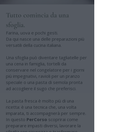
Tutto comincia da una
sfoglia.
Farina, uova e pochi gesti.
Da qui nasce una delle preparazioni più
versatili della cucina italiana.
Una sfoglia può diventare tagliatelle per
una cena in famiglia, tortelli da
conservare nel congelatore per i giorni
più impegnativi, ravioli per un pranzo
speciale o una pasta di semola pronta
ad accogliere il sugo che preferisci.
La pasta fresca è molto più di una
ricetta: è una tecnica che, una volta
imparata, ti accompagnerà per sempre.
In questo
PerCorso
scoprirai come
preparare impasti diversi, lavorare la
sfoglia con sicurezza e trasformare