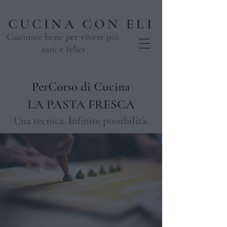
CUCINA CON ELI
Cucinare bene per vivere più
sani e felici
PerCorso di Cucina
LA PASTA FRESCA
Una tecnica. Infinite possibilità.