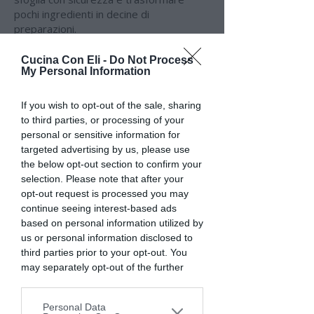
pochi ingredienti in decine di
preparazioni.
Perché il nostro obiettivo non è
Cucina Con Eli -
Do Not Process
My Personal Information
insegnarti un formato di pasta.
È insegnarti una tecnica che userai in
mille modi diversi.
If you wish to opt-out of the sale, sharing
COSA IMPARERAI
to third parties, or processing of your
personal or sensitive information for
Durante le tre lezioni lavoreremo
targeted advertising by us, please use
insieme per costruire un metodo
the below opt-out section to confirm your
semplice, pratico e replicabile a casa.
selection. Please note that after your
Imparerai a:
opt-out request is processed you may
preparare la sfoglia all'uovo e la pasta di
continue seeing interest-based ads
semola;
based on personal information utilized by
scegliere l'impasto più adatto in base al
us or personal information disclosed to
formato che desideri realizzare;
third parties prior to your opt-out. You
stendere la pasta con il matterello e con
may separately opt-out of the further
la macchina tirapasta;
disclosure of your personal information
realizzare ripieni equilibrati e ben
by third parties on the IAB’s list of
strutturati;
Personal Data
downstream participants. This