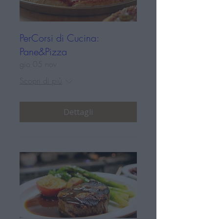
PerCorsi di Cucina:
Pane&Pizza
gio 05 nov
Scopri di più
Dettagli