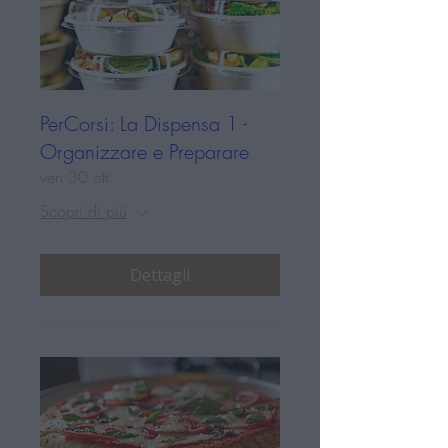
PerCorsi: La Dispensa 1 -
Organizzare e Preparare
ven 30 ott
Scopri di più
Dettagli