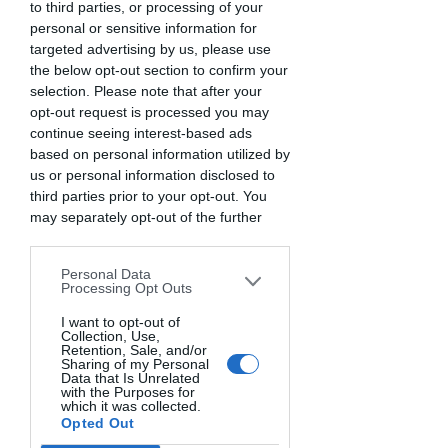
to third parties, or processing of your
personal or sensitive information for
targeted advertising by us, please use
the below opt-out section to confirm your
selection. Please note that after your
opt-out request is processed you may
continue seeing interest-based ads
based on personal information utilized by
us or personal information disclosed to
PerCorsi: Verdure d'Autunno
third parties prior to your opt-out. You
e Sapori di Bosco
may separately opt-out of the further
disclosure of your personal information
mer 21 ott
by third parties on the IAB’s list of
Scopri di più
Personal Data
downstream participants. This
Processing Opt Outs
information may also be disclosed by us
to third parties on the
I want to opt-out of
IAB’s List of
Collection, Use,
Dettagli
Downstream Participants
that may
Retention, Sale, and/or
further disclose it to other third parties.
Sharing of my Personal
Data that Is Unrelated
with the Purposes for
which it was collected.
Opted Out