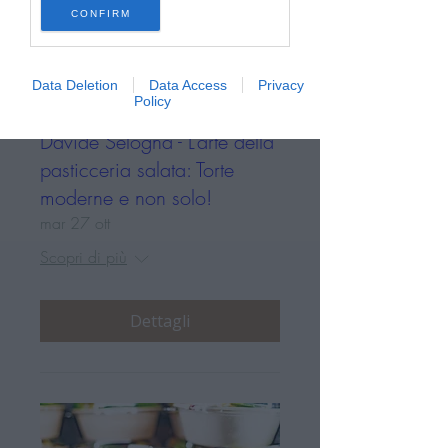
CONFIRM
Data Deletion
Data Access
Privacy
Policy
Davide Selogna - L’arte della
pasticceria salata: Torte
moderne e non solo!
mar 27 ott
Scopri di più
Dettagli