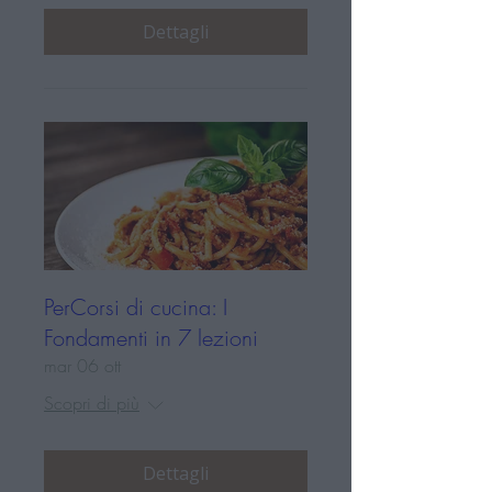
Dettagli
PerCorsi di cucina: I
Fondamenti in 7 lezioni
mar 06 ott
Scopri di più
Dettagli