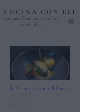
CUCINA CON ELI
Cucinare bene per vivere più
sani e felici
PerCorsi di Cucina: Il Pesce
gio 01 ott
Scopri di più