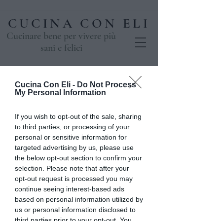
CUCINA CON ELI
Cucinare bene per vivere più
sani e felici
Cucina Con Eli -
Do Not Process
My Personal Information
If you wish to opt-out of the sale, sharing
to third parties, or processing of your
personal or sensitive information for
targeted advertising by us, please use
the below opt-out section to confirm your
selection. Please note that after your
Biscotti da
opt-out request is processed you may
regalare, biscotti
continue seeing interest-based ads
based on personal information utilized by
per l'ora del te e
us or personal information disclosed to
third parties prior to your opt-out. You