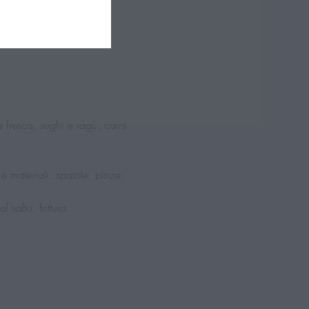
a fresca, sughi e ragù, carni 
 e materiali, spatole, pinze, 
salto, frittura