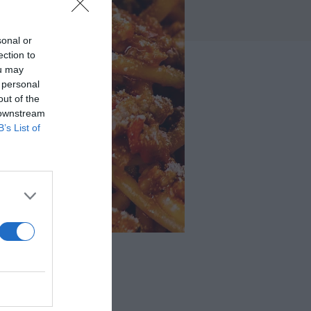
sonal or
ection to
ou may
 personal
out of the
 downstream
B’s List of