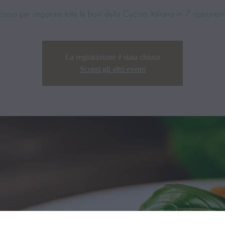
corso per imparare tutte le basi della Cucina Italiana in 7 appuntam
La registrazione è stata chiusa
Scopri gli altri eventi