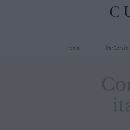
C
Home
PerCorsi d
Cor
it