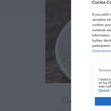
Cucina Co
If you wish 
sensitive in
confirm you
continue se
information 
further disc
participants
Downstream 
Persona
I want t
of my P
was col
Opted 
Orario & Se