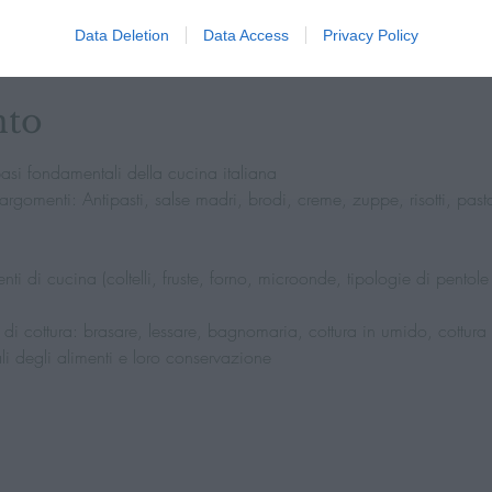
0
46037 Casale MN, Italia
Data Deletion
Data Access
Privacy Policy
nto
basi fondamentali della cucina italiana
argomenti: Antipasti, salse madri, brodi, creme, zuppe, risotti, past
enti di cucina (coltelli, fruste, forno, microonde, tipologie di pentole
di cottura: brasare, lessare, bagnomaria, cottura in umido, cottura al 
ali degli alimenti e loro conservazione