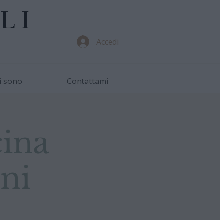
LI
Accedi
i sono
Contattami
cina
oni