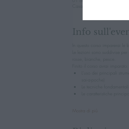
01 ott 2025, 19:30 – 22:3
Casale, Via Dalmazia, 64, 
Info sull'eve
In questo corso imparerai le 
Le lezioni sono suddivise per 
rosse, bianche, pesce.
Finito il corso avrai imparato:
L’uso dei principali strum
sai-a-poche)
Le tecniche fondamentali 
Le caratteristiche princip
Mostra di più