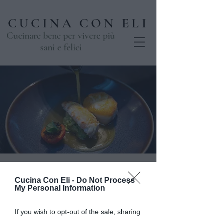
CUCINA CON ELI
Cucinare bene per vivere più
sani e felici
Corso Base di
Cucina Con Eli -
Do Not Process
Pesce in 4 lezioni
My Personal Information
mer 05 mar
  |  
Casale
If you wish to opt-out of the sale, sharing