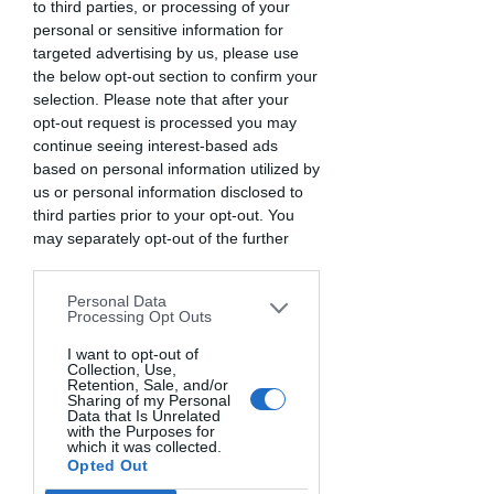
Il corso perfetto per chi ama i piatti di pesce e
to third parties, or processing of your
vuole imparare a cucinarlo a casa facilmente e
personal or sensitive information for
senza problemi. Prepareremo pesce, molluschi
targeted advertising by us, please use
e crostacei
the below opt-out section to confirm your
selection. Please note that after your
opt-out request is processed you may
La registrazione è stata chiusa
continue seeing interest-based ads
based on personal information utilized by
Scopri gli altri eventi
us or personal information disclosed to
third parties prior to your opt-out. You
may separately opt-out of the further
Orario & Sede
disclosure of your personal information
by third parties on the IAB’s list of
Personal Data
05 mar 2025, 19:30 – 22:30
downstream participants. This
Processing Opt Outs
Casale, Via Dalmazia, 64, 46037 Casale
information may also be disclosed by us
MN, Italia
to third parties on the
I want to opt-out of
IAB’s List of
Collection, Use,
Downstream Participants
that may
Retention, Sale, and/or
further disclose it to other third parties.
Sharing of my Personal
Info sull'evento
Data that Is Unrelated
with the Purposes for
which it was collected.
In questo corso imparerai le basi fondamentali 
Opted Out
della Cucina di pesce 