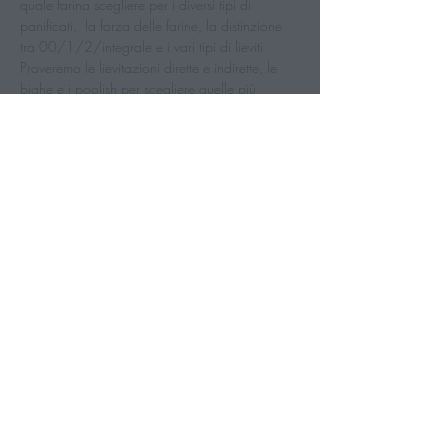
quale farina scegliere per i diversi tipi di 
panificati,  la forza delle farine, la distinzione 
tra 00/1/2/integrale e i vari tipi di lieviti
Proveremo le lievitazioni dirette e indirette, le 
bighe e i poolish per scegliere quelle più 
adatte a pizze, focacce, grissini
Finito il corso avrai imparato:
Ad ottenere panificati più sani e digeribili
Mostra di più
Cucina con Eli
Richiedi informazioni
|
Termini
e condizioni
|
Privacy Policy
Copyright © 2026 - Tutti i
diritti sono riservati