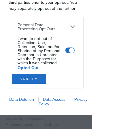
2 serate per imparare a realizzare panificati
third parties prior to your opt-out. You
leggeri e fragranti
may separately opt-out of the further
2 e 9 Aprile 2026 - 120 euro
disclosure of your personal information
by third parties on the IAB’s list of
Personal Data
downstream participants. This
Processing Opt Outs
I biglietti non sono in vendita
information may also be disclosed by us
Scopri gli altri eventi
to third parties on the
I want to opt-out of
IAB’s List of
Collection, Use,
Downstream Participants
that may
Retention, Sale, and/or
further disclose it to other third parties.
Sharing of my Personal
Data that Is Unrelated
with the Purposes for
Orario & Sede
which it was collected.
Opted Out
02 apr 2026, 19:30 – 22:30
Casale, Via Dalmazia, 64, 46037 Casale
CONFIRM
MN, Italia
Data Deletion
Data Access
Privacy
Info sull'evento
Policy
In questo corso faremo chiarezza sui principi 
base della lievitazione
Abbiamo sempre tanti dubbi su: 