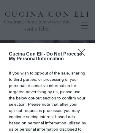
CUCINA CON ELI
Cucinare bene per vivere più
sani e felici
Cucina Con Eli -
Do Not Process
My Personal Information
If you wish to opt-out of the sale, sharing
to third parties, or processing of your
personal or sensitive information for
targeted advertising by us, please use
the below opt-out section to confirm your
Corso Pane&Pizza
selection. Please note that after your
opt-out request is processed you may
in 2 lezioni
continue seeing interest-based ads
based on personal information utilized by
gio 02 apr
  |  
Casale
us or personal information disclosed to