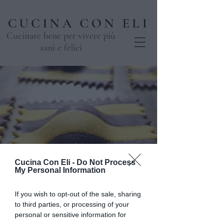
CUCINA CON ELI
Cucinare bene per vivere più
sani e felici
Cucina Con Eli -
Do Not Process
Farina, uova e
My Personal Information
fantasia
If you wish to opt-out of the sale, sharing
mer 06 mar
  |  
Casale
to third parties, or processing of your
personal or sensitive information for