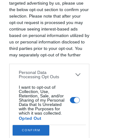
Corso in 3 lezioni di Pasta, fresca e ripiena!
targeted advertising by us, please use
Uno dei piatti Italiani più conosciuti in tutto il
the below opt-out section to confirm your
mondo e che fa sempre felice tutta la famiglia
selection. Please note that after your
opt-out request is processed you may
continue seeing interest-based ads
La registrazione è stata chiusa
based on personal information utilized by
Scopri gli altri eventi
us or personal information disclosed to
third parties prior to your opt-out. You
may separately opt-out of the further
disclosure of your personal information
Orario & Sede
by third parties on the IAB’s list of
Personal Data
downstream participants. This
Processing Opt Outs
06 mar 2024, 19:30 – 22:30
information may also be disclosed by us
Casale, Via Dalmazia, 64, 46037 Casale
to third parties on the
I want to opt-out of
IAB’s List of
MN, Italia
Collection, Use,
Downstream Participants
that may
Retention, Sale, and/or
further disclose it to other third parties.
Sharing of my Personal
Data that Is Unrelated
Info sull'evento
with the Purposes for
which it was collected.
Opted Out
Prepareremo pasta fresca, all'uovo e di 
semola, colorata, semplice e ripiena, in diversi 
CONFIRM
formati con i sughi di condimento