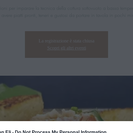
ioni per imparare la tecnica della cottura sottovuoto a bassa tempe
La registrazione è stata chiusa
Scopri gli altri eventi
n Eli -
Do Not Process My Personal Information