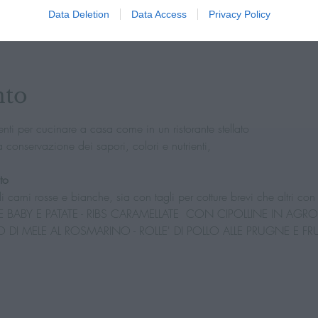
Data Deletion
Data Access
Privacy Policy
0
46037 Casale MN, Italia
nto
nti per cucinare a casa come in un ristorante stellato
a conservazione dei sapori, colori e nutrienti,
to
i carni rosse e bianche, sia con tagli per cotture brevi che altri con
BABY E PATATE - RIBS CARAMELLATE  CON CIPOLLINE IN AGRO
 DI MELE AL ROSMARINO - ROLLE' DI POLLO ALLE PRUGNE E FR