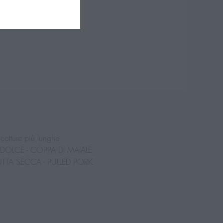
 cotture più lunghe 
DOLCE - COPPA DI MAIALE 
UTTA SECCA - PULLED PORK