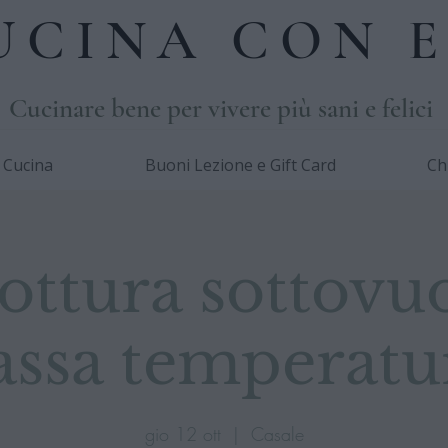
UCINA CON E
Cucinare bene per vivere più sani e felici
i Cucina
Buoni Lezione e Gift Card
Ch
ottura sottovu
assa temperatu
gio 12 ott
  |  
Casale