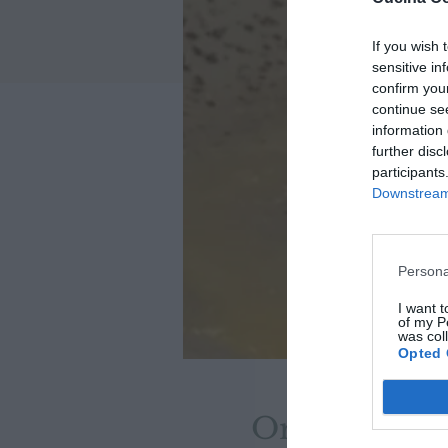
If you wish 
sensitive in
confirm you
continue se
information 
further disc
participants
Downstream 
Persona
I want t
of my P
was col
Opted 
Orario & Se