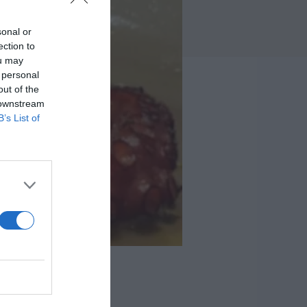
sonal or
ection to
ou may
 personal
out of the
 downstream
B’s List of