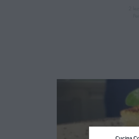
2 lez
Cucina Co