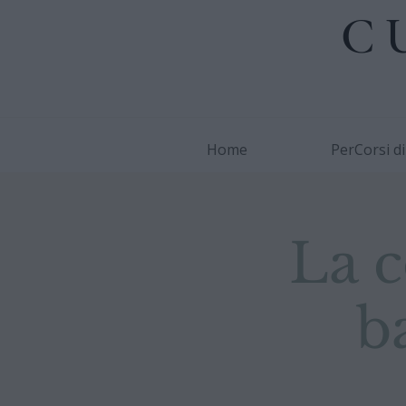
C
Home
PerCorsi d
La c
b