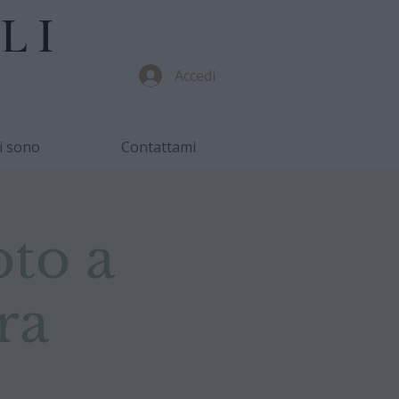
LI
Accedi
i sono
Contattami
oto a
ra