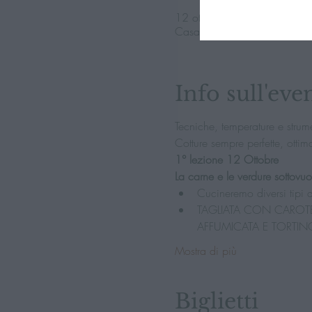
12 ott 2023, 19:30 – 22:3
Casale, Via Dalmazia, 64, 
Info sull'eve
Tecniche, temperature e strume
Cotture sempre perfette, ottim
1° lezione 12 Ottobre
La carne e le verdure sottovuo
Cucineremo diversi tipi d
TAGLIATA CON CAROTE 
AFFUMICATA E TORTINO
Mostra di più
Biglietti