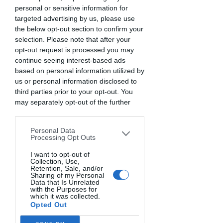
lun 13 nov
  |  
Casale
personal or sensitive information for
targeted advertising by us, please use
Ricche di fibre e di sapore le farine integrali
the below opt-out section to confirm your
sono ottime per ottenere un pane fragrante e
selection. Please note that after your
gustoso
opt-out request is processed you may
Chiara Regattieri del forno "Tipo2" ci insegnerà
continue seeing interest-based ads
come usarle nella panificazione
based on personal information utilized by
us or personal information disclosed to
third parties prior to your opt-out. You
La registrazione è chiusa per
may separately opt-out of the further
raggiungimento n. max di iscritti.
disclosure of your personal information
Mandare mail per lista d'attesa
by third parties on the IAB’s list of
SOLD OUT
Personal Data
downstream participants. This
Processing Opt Outs
information may also be disclosed by us
to third parties on the
I want to opt-out of
IAB’s List of
Collection, Use,
Downstream Participants
that may
Orario & Sede
Retention, Sale, and/or
further disclose it to other third parties.
Sharing of my Personal
Data that Is Unrelated
13 nov 2023, 19:00 – 22:00
with the Purposes for
which it was collected.
Casale, Via Dalmazia, 64, 46037 Casale
Opted Out
MN, Italia