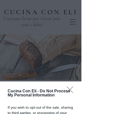
CUCINA CON ELI
Cucinare bene per vivere più
sani e felici
Le farine integrali
Cucina Con Eli -
Do Not Process
My Personal Information
nella panificazione.
By Tipo 2
If you wish to opt-out of the sale, sharing
to third parties, or processing of your