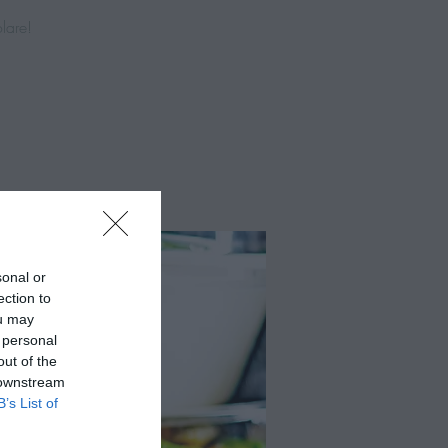
lare!
sonal or
ection to
ou may
 personal
out of the
 downstream
B’s List of