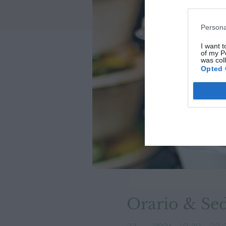
Persona
I want t
of my P
was col
Opted 
Orario & Se