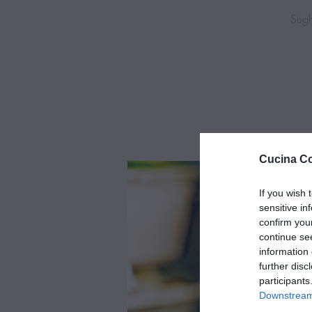
Sugh
Cucina Co
If you wish 
sensitive in
confirm you
continue se
information 
further disc
participants
Downstream 