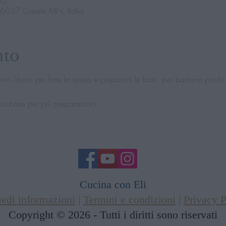
30
46037 Casale MN, Italia
nto
rno libero per fare la spesa e prepararti le basi: poi bastano pochi m
 una base per più preparazioni
Cucina con Eli
iedi informazioni
|
Termini e condizioni
|
Privacy P
Copyright © 2026 - Tutti i diritti sono riservati