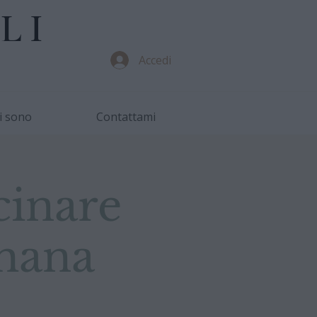
LI
Accedi
i sono
Contattami
cinare
imana