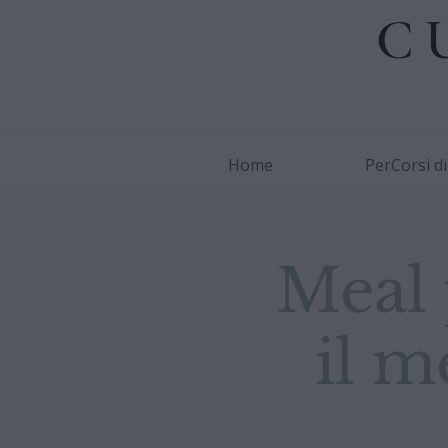
C
Home
PerCorsi d
Meal 
il m