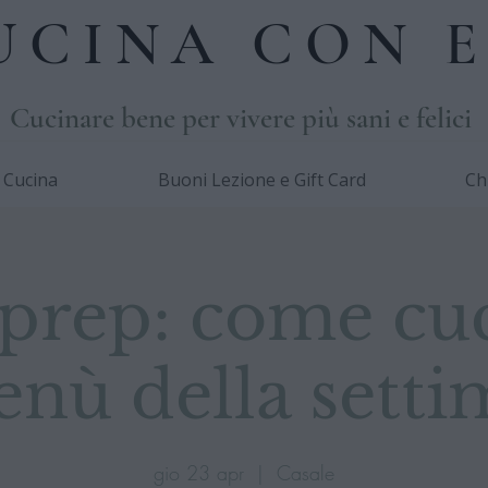
UCINA CON E
Cucinare bene per vivere più sani e felici
i Cucina
Buoni Lezione e Gift Card
Ch
prep: come cu
enù della sett
gio 23 apr
  |  
Casale