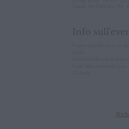
23 apr 2026, 19:30 – 22:
Casale, Via Dalmazia, 64, 
Info sull'eve
Ti serve qualche ora in un gio
tavola
Soluzioni furbe per sfruttare
Costo della lezione 60 euro
23 Aprile 
Rich