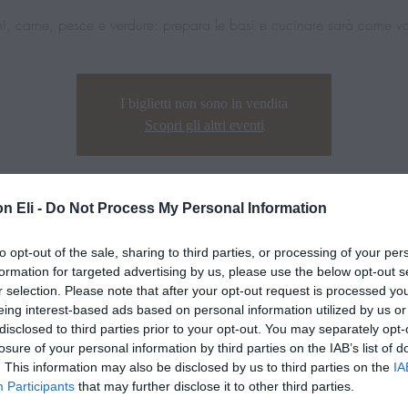
i, carne, pesce e verdure: prepara le basi e cucinare sarà come vo
I biglietti non sono in vendita
Scopri gli altri eventi
n Eli -
Do Not Process My Personal Information
to opt-out of the sale, sharing to third parties, or processing of your per
formation for targeted advertising by us, please use the below opt-out s
r selection. Please note that after your opt-out request is processed y
eing interest-based ads based on personal information utilized by us or
disclosed to third parties prior to your opt-out. You may separately opt-
losure of your personal information by third parties on the IAB’s list of
. This information may also be disclosed by us to third parties on the
IA
Participants
that may further disclose it to other third parties.