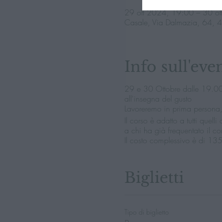
29 ott 2024, 19:00 – 30 o
Casale, Via Dalmazia, 64, 
Info sull'eve
29 e 30 Ottobre dalle 19.00 a
all'insegna del gusto
Lavoreremo in prima persona,
Il corso è adatto a tutti quel
a chi ha già frequentato il c
Il costo complessivo è di 13
Biglietti
Tipo di biglietto