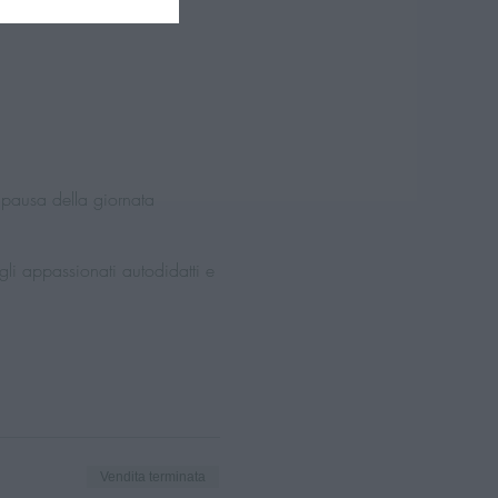
 pausa della giornata
gli appassionati autodidatti e
Vendita terminata