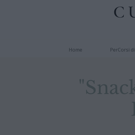
C
Home
PerCorsi d
"Snack