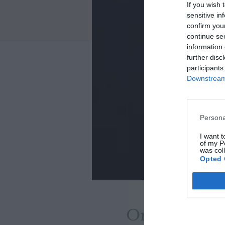
If you wish 
sensitive in
confirm you
continue se
information 
further disc
participants
Downstream 
Persona
I want t
of my P
was col
Opted 
Orario & Se