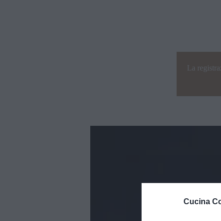
La registra
Cucina Co