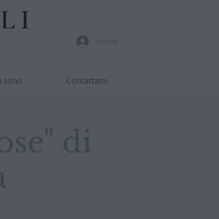
LI
Accedi
i sono
Contattami
ose" di
a