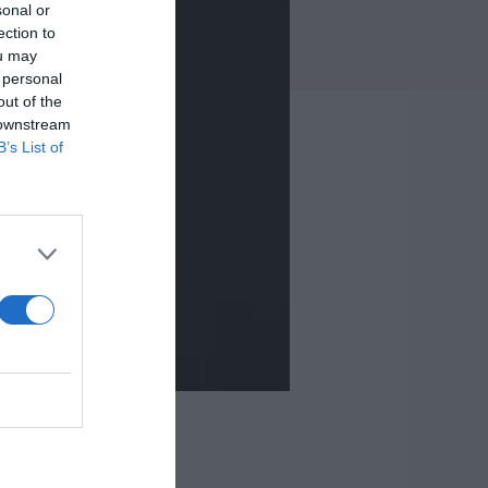
sonal or
ection to
ou may
 personal
out of the
 downstream
B’s List of