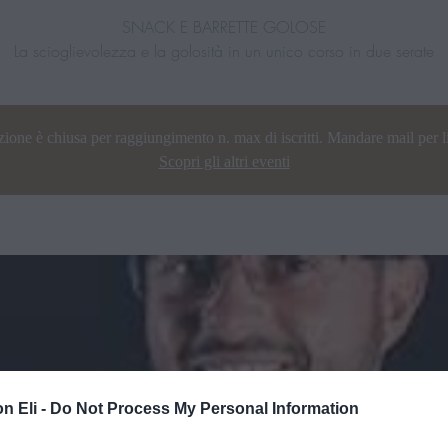
SNACK E BARRETTE GOLOSE
La scioglievolezza e la golosità in un unico corso in due serate
zione è chiusa per raggiungimento n. max di iscritti. Mandare mail per li
Scopri gli altri eventi
n Eli -
Do Not Process My Personal Information