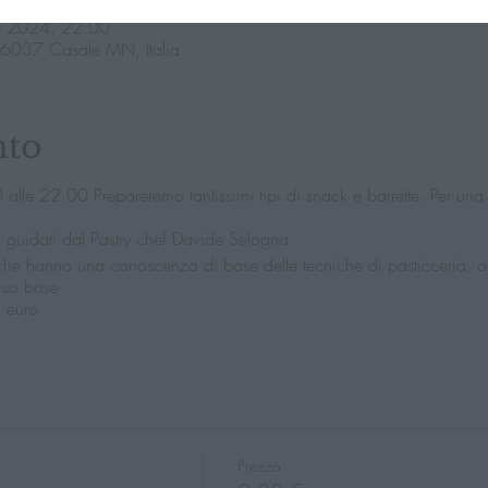
tt 2024, 22:00
46037 Casale MN, Italia
nto
lle 22.00 Prepareremo tantissimi tipi di snack e barrette. Per una
 guidati dal Pastry chef Davide Selogna
li che hanno una conoscenza di base delle tecniche di pasticceria, a
orso base
5 euro
Prezzo