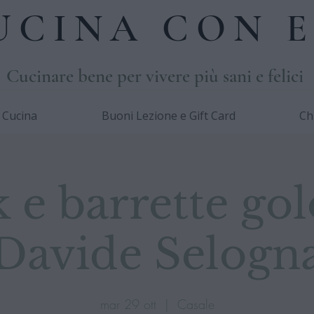
UCINA CON E
Cucinare bene per vivere più sani e felici
i Cucina
Buoni Lezione e Gift Card
Ch
 e barrette gol
Davide Selogn
mar 29 ott
  |  
Casale