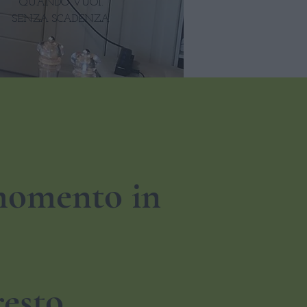
QUANDO VUOI.
SENZA SCADENZA
 momento in
resto