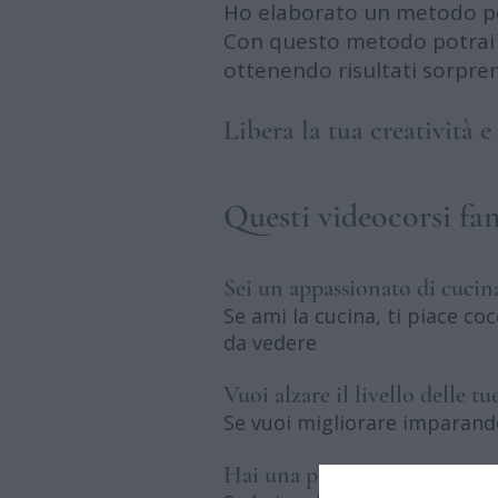
Ho elaborato un metodo per
Con questo metodo potrai u
ottenendo risultati sorpre
Libera la tua creatività e 
Questi videocorsi fan
Sei un appassionato di cucin
Se ami la cucina, ti piace co
da vedere
Vuoi alzare il livello delle tu
Se vuoi migliorare imparando
Hai una piccola attività di ri