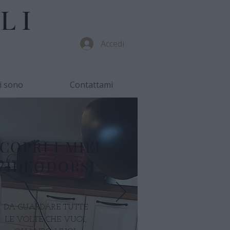
LI
Accedi
i sono
Contattami
COPRI I MIEI
VIDEODORSI
DA GUARDARE TUTTE
LE VOLTE CHE VUOI,