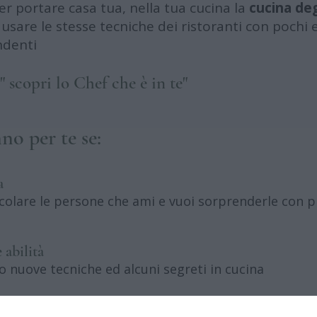
 portare casa tua, nella tua cucina la
cucina deg
sare le stesse tecniche dei ristoranti con pochi 
ndenti
" scopri lo Chef che è in te"
no per te se:
a
ccolare le persone che ami e vuoi sorprenderle con pia
e abilità
 nuove tecniche ed alcuni segreti in cucina
storo