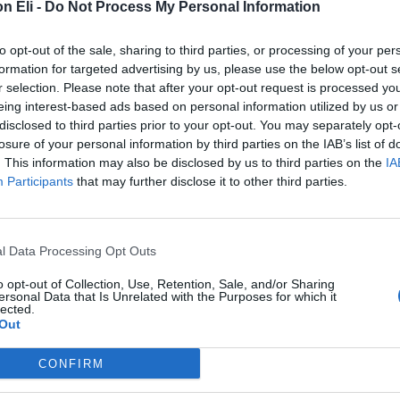
 o un bed&breakfast e vuoi essere perfettamente org
n Eli -
Do Not Process My Personal Information
elici i tuoi ospiti
to opt-out of the sale, sharing to third parties, or processing of your per
 rinunciare ai piaceri della tavola
formation for targeted advertising by us, please use the below opt-out s
esso e le persone che ti stanno vicino
r selection. Please note that after your opt-out request is processed y
eing interest-based ads based on personal information utilized by us or
llo stesso tempo alleggerendo i tuoi piatti signific
disclosed to third parties prior to your opt-out. You may separately opt-
fanno
pianificare la cucina e risparmiare il 50% de
losure of your personal information by third parties on the IAB’s list of
. This information may also be disclosed by us to third parties on the
IA
Participants
that may further disclose it to other third parties.
l Data Processing Opt Outs
o opt-out of Collection, Use, Retention, Sale, and/or Sharing
ersonal Data that Is Unrelated with the Purposes for which it
lected.
Out
Video corso
CONFIRM
Cucina