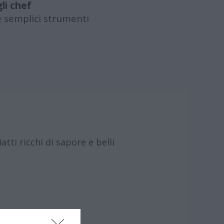
li chef
e semplici strumenti
tti ricchi di sapore e belli