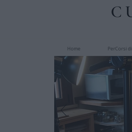
C
Home
PerCorsi d